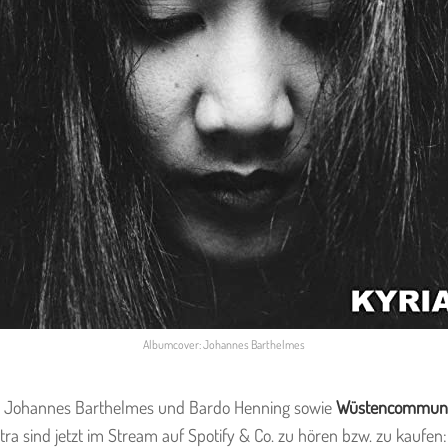
Albumcover: Johannes Barthelmes
n Johannes Barthelmes und Bardo Henning sowie
Wüstencommuni
tra sind jetzt im Stream auf Spotify & Co. zu hören bzw. zu kaufen: