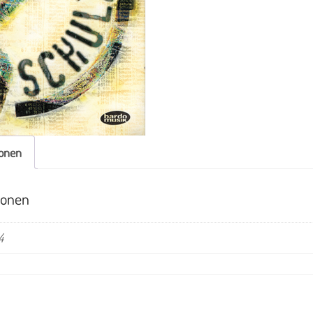
ionen
ionen
4