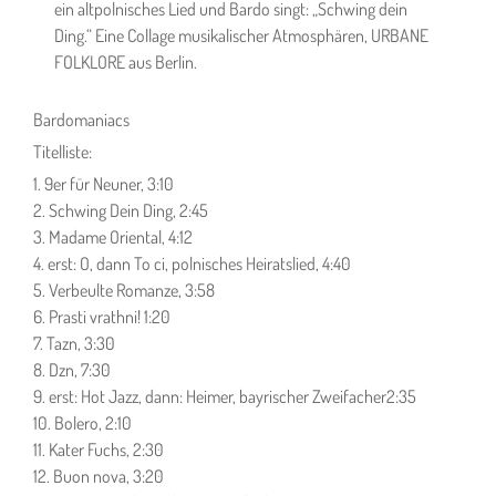
ein altpolnisches Lied und Bardo singt: „Schwing dein
Ding.“ Eine Collage musikalischer Atmosphären, URBANE
FOLKLORE aus Berlin.
Bardomaniacs
Titelliste:
1. 9er für Neuner, 3:10
2. Schwing Dein Ding, 2:45
3. Madame Oriental, 4:12
4. erst: O, dann To ci, polnisches Heiratslied, 4:40
5. Verbeulte Romanze, 3:58
6. Prasti vrathni! 1:20
7. Tazn, 3:30
8. Dzn, 7:30
9. erst: Hot Jazz, dann: Heimer, bayrischer Zweifacher2:35
10. Bolero, 2:10
11. Kater Fuchs, 2:30
12. Buon nova, 3:20