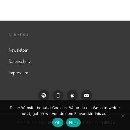
SUBMENU
Newsletter
Datenschutz
Impressum
Spotify
Instagram
iTunes
Email
Diese Website benutzt Cookies. Wenn du die Website weiter
nutzt, gehen wir von deinem Einverständnis aus.
OK
Nein
COPYRIGHT © 2026
BARDOMUSIK
|
BARDOMUSIK BY
PSOPHOS