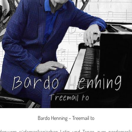
Bardo Henning – Treemail to
anden:vom südamerikanischen Latin und Tango, zum nordameri