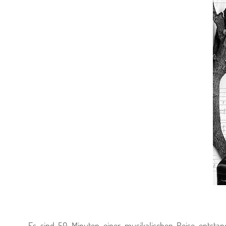
„Es sind 50 Minuten einer musikalischen Reise entst